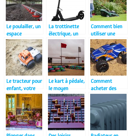
rassage de
entretien de
feuillages
votre jardin
Le poulailler, un
La trottinette
Comment bien
espace
électrique, un
utiliser une
approprié et
moyen idéal
tondeuse ?
destiné pour
pour de
l’élevage des
déplacement en
poules
zone urbaine
Le tracteur pour
Le kart à pédale,
Comment
enfant, votre
le moyen
acheter des
bébé a trouvé
d’évasion pour
voitures
son nouveau
votre enfant
télécommandée
meilleur jouet
s ?
Plonger dans
Des loisirs
Radiateur en