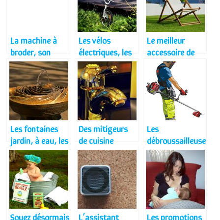
des saissons
glacielles
La machine à
Les vélos
Le meilleur
broder, son
électriques, les
accessoire de
importance
meilleurs choix
votre jardin, le
dans la couture
disponibles
fauteuil de
moderne
jardin
Les fontaines
Des mitigeurs
Les
jardin, à eau, les
de cuisine
débroussailleuse
meilleurs choix
comme vous les
s thermiques, le
aimmez!
bon choix
Soyez désormais
L’assistant
Les promotions