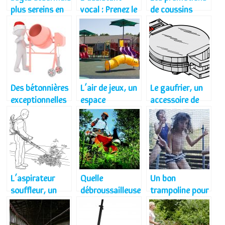
plus sereins en
vocal : Prenez le
de coussins
donnant le bain
contrôle par la
d’allaitement
à votre bébé
parole
Des bétonnières
L’air de jeux, un
Le gaufrier, un
exceptionnelles
espace
accessoire de
à votre portée!
approprié pour
préparation
l’épanouisseme
multi-fonction
nt des enfants
de tous types
d’âges
L’aspirateur
Quelle
Un bon
souffleur, un
débroussailleuse
trampoline pour
outillage adapté
, pour un
votre enfant
au travail de
meilleur