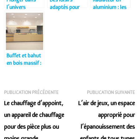
l’univers
adaptés pour
aluminium : les
d’automne et
tous les âges
bonnes raisons
d’hiver
de l’adopter
maintenant
Buffet et bahut
en bois massif :
Quel modèle
choisir pour
aménager la
Navigation
Publication
P
PUBLICATION PRÉCÉDENTE
PUBLICATION SUIVANTE
salle à manger ?
de
précédente :
s
Le chauffage d’appoint,
L’air de jeux, un espace
l’article
un appareil de chauffage
approprié pour
pour des pièce plus ou
l’épanouissement des
moins grande
enfants de tous types