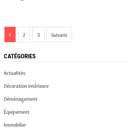
Navigation
1
2
3
Suivant
des
articles
CATÉGORIES
Actualités
Décoration Intérieure
Déménagement
Équipement
Immobilier