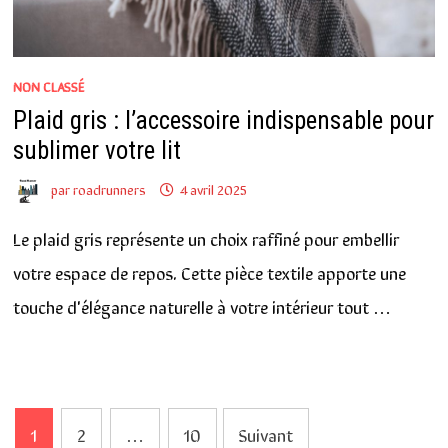
NON CLASSÉ
Plaid gris : l’accessoire indispensable pour
sublimer votre lit
par
roadrunners
4 avril 2025
Le plaid gris représente un choix raffiné pour embellir
votre espace de repos. Cette pièce textile apporte une
touche d'élégance naturelle à votre intérieur tout …
Navigation
1
2
…
10
Suivant