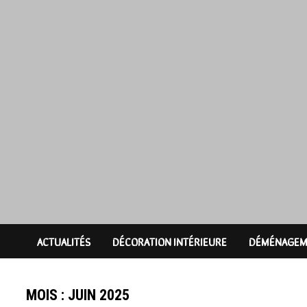
Passer
au
contenu
ACTUALITÉS
DÉCORATION INTÉRIEURE
DÉMÉNAGEM
MOIS :
JUIN 2025