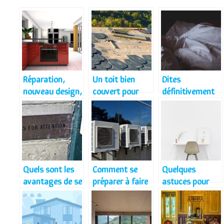
Réparation,
Un toit bien
Dites
nouveau design,
couvert pour
définitivement
personnalisatio
une maison en
adieu à vos
n de cuisine?
sécurité
punaises de lit!
Quels sont les
Comment se
Quelques
avantages de se
préparer à faire
astuces pour
servir d’une
face à la chaleur
gagner
sonnette sans
accablante
facilement de la
fil
estivale ?
place dans votre