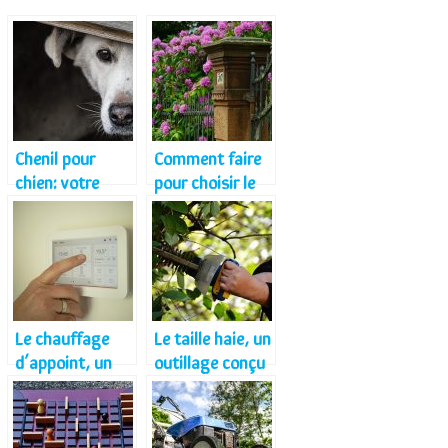
Chenil pour
Comment faire
chien: votre
pour choisir le
sécurité et le
prochain portail
bien être de
de sa maison ?
votre chien
Le chauffage
Le taille haie, un
d’appoint, un
outillage conçu
appareil de
pour un
chauffage pour
entretien idéal
des pièce plus
de votre jardin