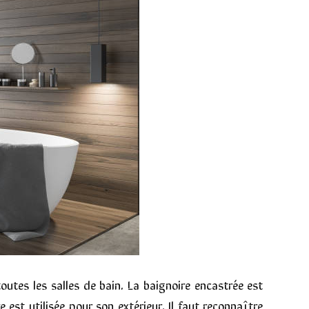
outes les salles de bain. La baignoire encastrée est
e est utilisée pour son extérieur. Il faut reconnaître