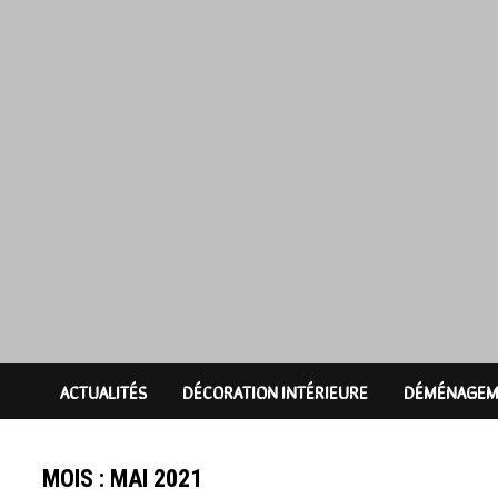
Passer
au
contenu
ACTUALITÉS
DÉCORATION INTÉRIEURE
DÉMÉNAGEM
MOIS :
MAI 2021